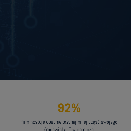
92
%
firm hostuje obecnie przynajmniej część swojego
środowiska IT w chmurze.