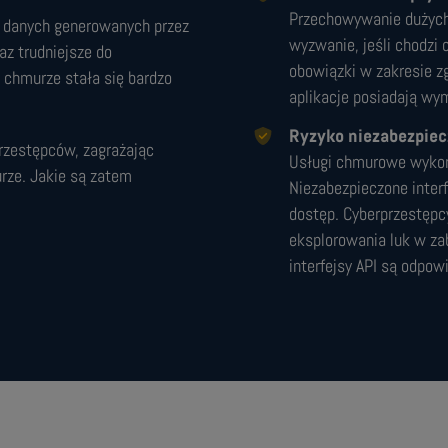
Przechowywanie dużych 
ć danych generowanych przez
wyzwanie, jeśli chodzi 
az trudniejsze do
obowiązki w zakresie zg
chmurze stała się bardzo
aplikacje posiadają wy
Ryzyko niezabezpiec
przestępców, zagrażając
Usługi chmurowe wykorz
urze. Jakie są zatem
Niezabezpieczone inter
dostęp. Cyberprzestęp
eksplorowania luk w zab
interfejsy API są odpow