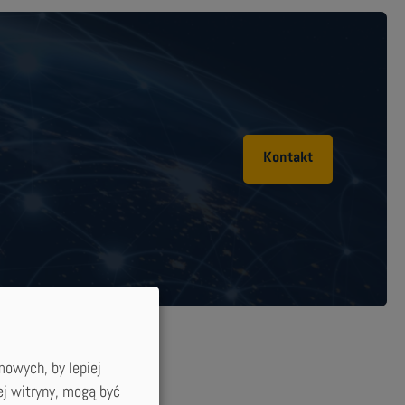
Kontakt
mowych, by lepiej
ej witryny, mogą być