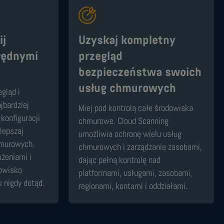
ij
Uzyskaj kompletny
łędnymi
przegląd
bezpieczeństwa swoich
usług chmurowych
gląd i
jbardziej
Miej pod kontrolą całe środowiska
konfiguracji
chmurowe. Cloud Scanning
ulepszaj
umożliwia ochronę wielu usług
hmurowych.
chmurowych i zarządzanie zasobami,
ożeniami i
dając pełną kontrolę nad
owisko
platformami, usługami, zasobami,
 nigdy dotąd.
regionami, kontami i oddziałami.