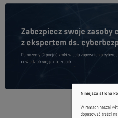
Zabezpiecz swoje zasoby
z ekspertem ds. cyberbezp
Pomożemy Ci podjąć kroki w celu zapewnienia cyberochr
dowiedzieć się, jak to zrobić.
Niniejsza strona ko
W ramach naszej witr
dopasować treści na 