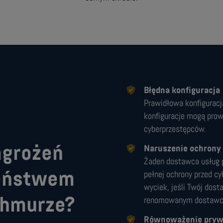
Błędna konfiguracja
Prawidłowa konfigurac
konfiguracje mogą prow
cyberprzestępców.
Naruszenie ochrony
agrożeń
Żaden dostawca usług
pełnej ochrony przed c
zeństwem
wyciek, jeśli Twój dos
renomowanym dostawcą 
chmurze?
Równoważenie prywat