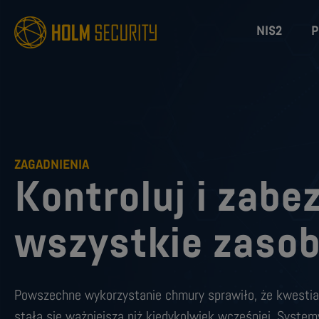
NIS2
P
ZAGADNIENIA
Kontroluj i zabe
wszystkie zaso
Powszechne wykorzystanie chmury sprawiło, że kwesti
stała się ważniejsza niż kiedykolwiek wcześniej. Syste