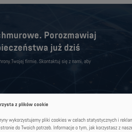
 chmurowe. Porozmawiaj
ieczeństwa już dziś
ony Twojej firmie. Skontaktuj się z nami, aby
rzysta z plików cookie
yny wykorzystujemy pliki cookies w celach statystycznych i rekla
stronie do Twoich potrzeb. Informacje o tym, jak korzystasz z nasz