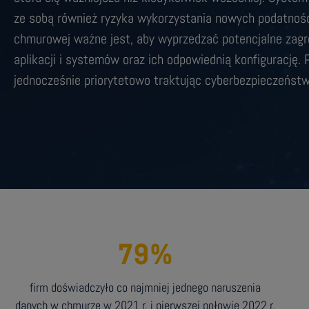
ze sobą również ryzyka wykorzystania nowych podatności
chmurowej ważne jest, aby wyprzedzać potencjalne zagro
aplikacji i systemów oraz ich odpowiednią konfigurację
jednocześnie priorytetowo traktując cyberbezpieczeństw
79
%
firm doświadczyło co najmniej jednego naruszenia
danych w chmurze w 2021 r. i pierwszej połowie 2022 r.