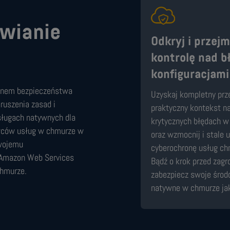
awianie
Odkryj i przejm
kontrolę nad b
konfiguracjami
tanem bezpieczeństwa
Uzyskaj kompletny prze
ruszenia zasad i
praktyczny kontekst na
ługach natywnych dla
krytycznych błędach w 
wców usług w chmurze w
oraz wzmocnij i stale 
Twojemu
cyberochronę usług c
, Amazon Web Services
Bądź o krok przed zagr
chmurze.
zabezpiecz swoje środ
natywne w chmurze jak