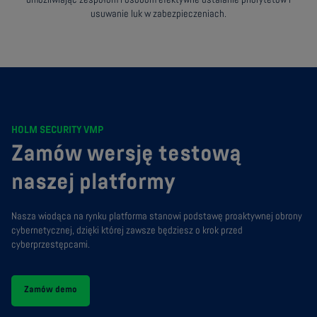
umożliwiając zespołom i osobom efektywne ustalanie priorytetów i
usuwanie luk w zabezpieczeniach.
HOLM SECURITY VMP
Zamów wersję testową
naszej platformy
Nasza wiodąca na rynku platforma stanowi podstawę proaktywnej obrony
cybernetycznej, dzięki której zawsze będziesz o krok przed
cyberprzestępcami.
Zamów demo