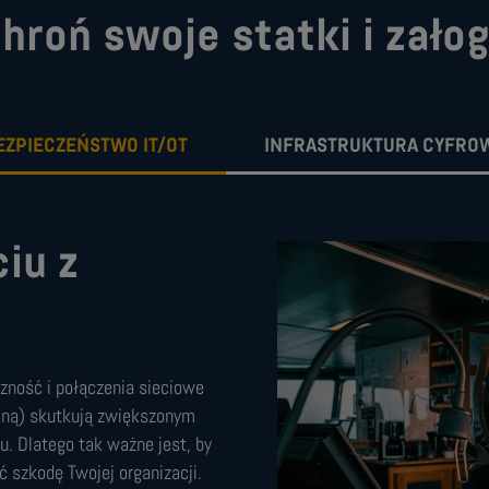
hroń swoje statki i zało
EZPIECZEŃSTWO IT/OT
INFRASTRUKTURA CYFRO
iu z
czność i połączenia sieciowe
yjną) skutkują zwiększonym
. Dlatego tak ważne jest, by
ć szkodę Twojej organizacji.