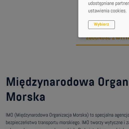
udostępniane partne
S
ustawienia cookies.
Wybierz
ZGODNOŚĆ Z WYTY
Międzynarodowa Organ
Morska
IMO (Międzynarodowa Organizacja Morska) to specjalna agencj
bezpieczeństwo transportu morskiego. IMO tworzy wytyczne i z