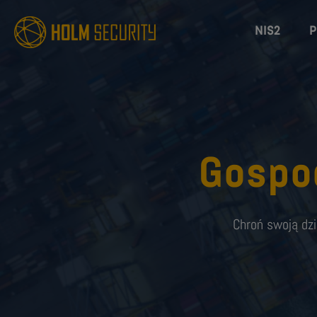
NIS2
P
Gospod
Chroń swoją dzi