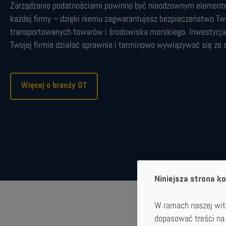
Zarządzanie podatnościami powinno być nieodzownym element
każdej firmy – dzięki niemu zagwarantujesz bezpieczeństwo Tw
transportowanych towarów i środowiska morskiego. Inwestycj
Twojej firmie działać sprawnie i terminowo wywiązywać się ze
Więcej o branży OT
Niniejsza strona ko
W ramach naszej witr
dopasować treści na 