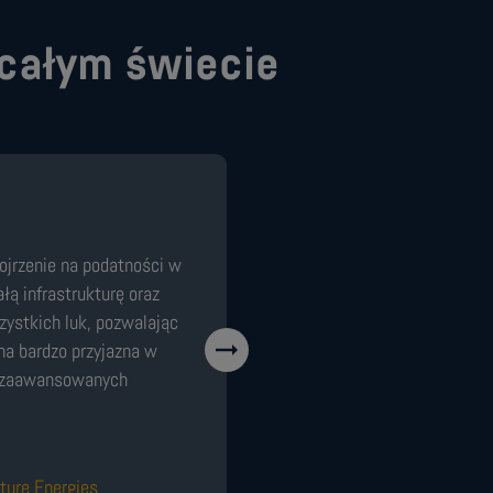
 całym świecie
ojrzenie na podatności w
łą infrastrukturę oraz
ystkich luk, pozwalając
na bardzo przyjazna w
o zaawansowanych
ture Energies