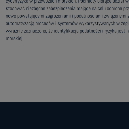
cyberryzyka w przewozach morskich. Podmioty biorące udział 
stosować niezbędne zabezpieczenia mające na celu ochronę prz
nowo powstającymi zagrożeniami i podatnościami związanymi z c
automatyzacją procesów i systemów wykorzystywanych w żegl
wyraźnie zaznaczono, że identyfikacja podatności i ryzyka jest
morskiej.