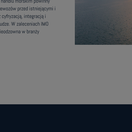
w handlu morskim powinny
ewozów przed istniejącymi i
yfryzacją, integracją i
udze. W zaleceniach IMO
 nieodzowna w branży