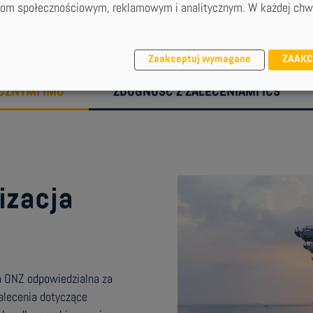
rom społecznościowym, reklamowym i analitycznym. W każdej chwi
pełniaj wymogi regulacyj
Zaakceptuj wymagane
ZAAKC
CZNYMI IMO
ZDOGNOŚĆ Z ZALECENIAMI ICS
izacja
a ONZ odpowiedzialna za
alecenia dotyczące