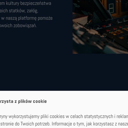
em kultury bezpieczeństwa
oich statków, załóg,
a w naszą platformę pomoże
 swoich zobowiązań.
rzysta z plików cookie
yny wykorzystujemy pliki cookies w celach statystycznych i rekla
stronie do Twoich potrzeb. Informacje o tym, jak korzystasz z nasz